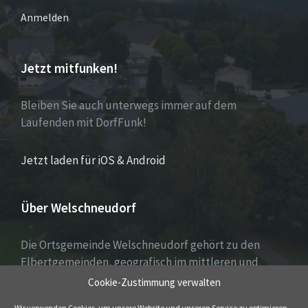
Anmelden
Jetzt mitfunken!
Bleiben Sie auch unterwegs immer auf dem
Laufenden mit DorfFunk!
Jetzt laden für iOS & Android
Über Welschneudorf
Die Ortsgemeinde Welschneudorf gehört zu den
Elbertgemeinden, geografisch im mittleren und
oberen Stelzenbachtal gelegen, südöstlich der
Cookie-Zustimmung verwalten
Montabaurer Höhe, an der Straße von Montabaur
Wir verwenden Cookies, um unsere Website und unseren Service zu optimieren.