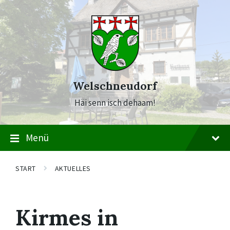
Skip
Skip
Skip
to
to
to
content
main
footer
navigation
Welschneudorf
Häi senn isch dehaam!
Menü
START
AKTUELLES
Kirmes in